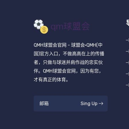
QMH球盟会官网 - 球盟会·QMH(中
国)官方入口，不做高高在上的传播
者，只做与球迷并肩作战的忠实伙
伴。QMH球盟会官网，因为有您，
才有真正的体育。
Sing Up