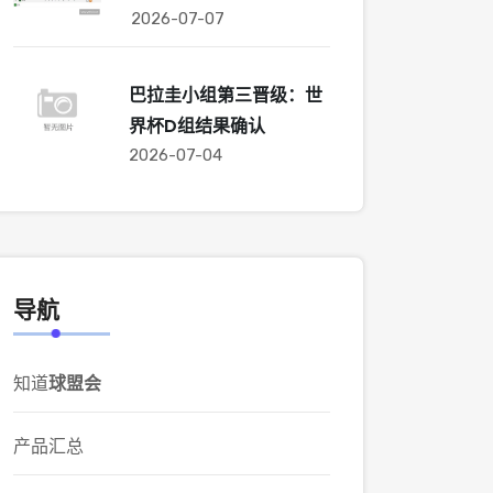
2026-07-07
巴拉圭小组第三晋级：世
界杯D组结果确认
2026-07-04
导航
知道
球盟会
产品汇总