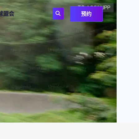
球盟会
预约