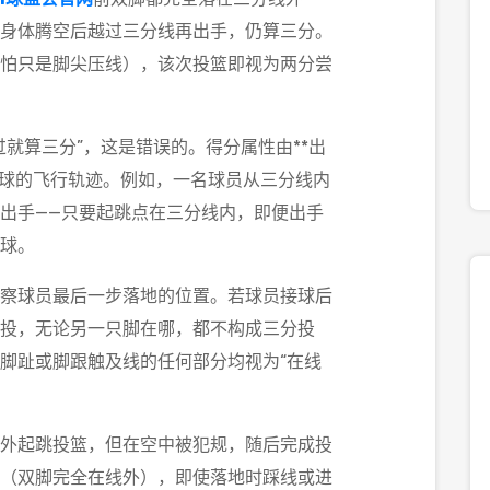
身体腾空后越过三分线再出手，仍算三分。
怕只是脚尖压线），该次投篮即视为两分尝
就算三分”，这是错误的。得分属性由**出
非球的飞行轨迹。例如，一名球员从三分线内
出手——只要起跳点在三分线内，即便出手
球。
察球员最后一步落地的位置。若球员接球后
投，无论另一只脚在哪，都不构成三分投
脚趾或脚跟触及线的任何部分均视为“在线
外起跳投篮，但在空中被犯规，随后完成投
（双脚完全在线外），即使落地时踩线或进