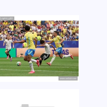
巴西击败日本后晋级下一轮：比
赛过程远比比分胶着