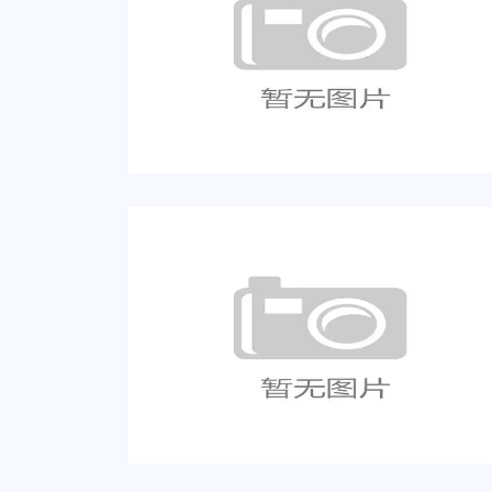
英格兰4-2克罗地亚全场回顾
六球大战奠定L组基调
埃及队世界杯前景分析