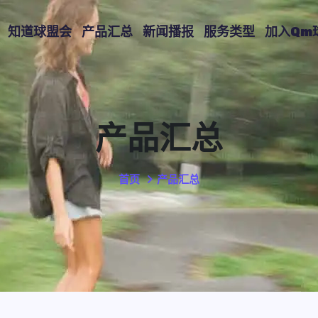
知道
球盟会
产品汇总
新闻播报
服务类型
加入
Qm
产品汇总
首页
产品汇总