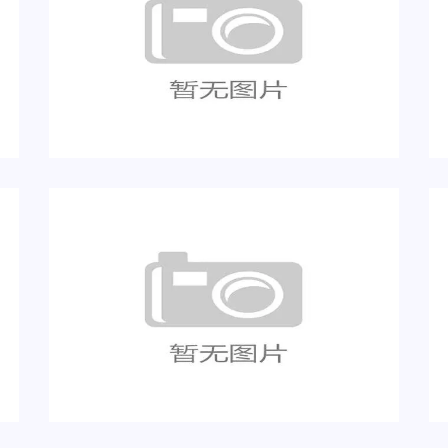
：
挪威挑战法国胜算几何
世界杯巴拉圭队D组中场配置解
析