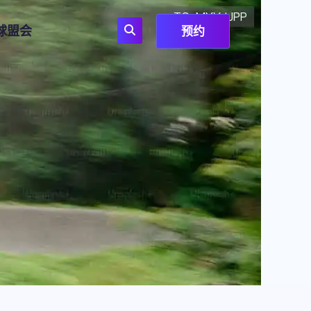
球盟会
预约