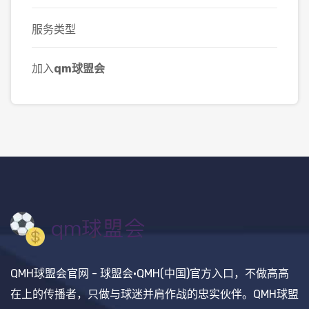
服务类型
加入
qm球盟会
QMH球盟会官网 - 球盟会·QMH(中国)官方入口，不做高高
在上的传播者，只做与球迷并肩作战的忠实伙伴。QMH球盟