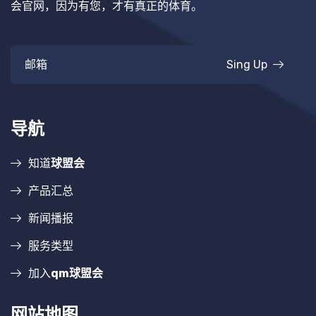
会官网，因为有您，才有真正的体育。
Sing Up
导航
知道
球盟会
产品汇总
新闻播报
服务类型
加入
qm球盟会
网站地图