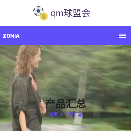
产品汇总
首页
产品汇总