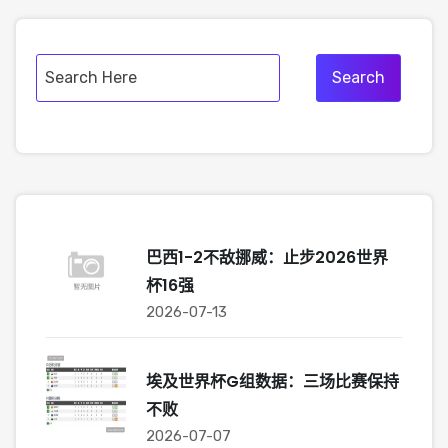
巴西1-2不敌挪威：止步2026世界
杯16强
2026-07-13
埃及世界杯G组数据：三场比赛保持
不败
2026-07-07