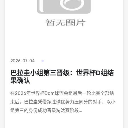
2026-07-04
巴拉圭小组第三晋级：世界杯D组结
果确认
在2026年世界杯Dqm球盟会组最后一轮比赛全部结
束后，巴拉圭凭借净胜球优势力压同分的对手，以小
组第三的身份成功晋级淘汰赛阶段...