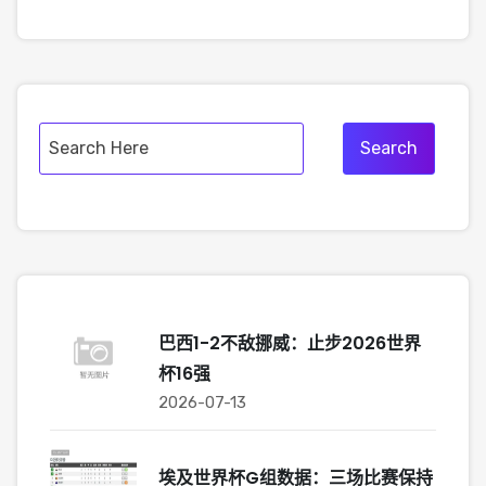
巴西1-2不敌挪威：止步2026世界
杯16强
2026-07-13
埃及世界杯G组数据：三场比赛保持