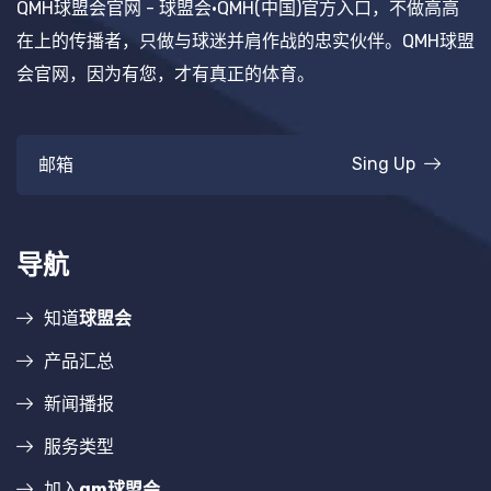
QMH球盟会官网 - 球盟会·QMH(中国)官方入口，不做高高
在上的传播者，只做与球迷并肩作战的忠实伙伴。QMH球盟
会官网，因为有您，才有真正的体育。
Sing Up
导航
知道
球盟会
产品汇总
新闻播报
服务类型
加入
qm球盟会