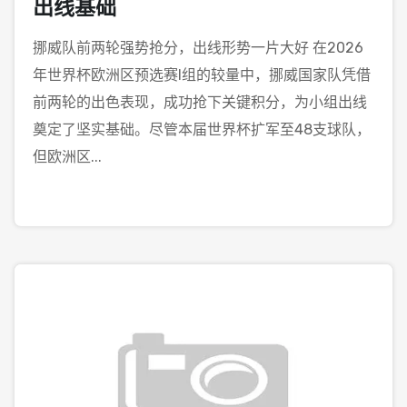
出线基础
挪威队前两轮强势抢分，出线形势一片大好 在2026
年世界杯欧洲区预选赛I组的较量中，挪威国家队凭借
前两轮的出色表现，成功抢下关键积分，为小组出线
奠定了坚实基础。尽管本届世界杯扩军至48支球队，
但欧洲区...