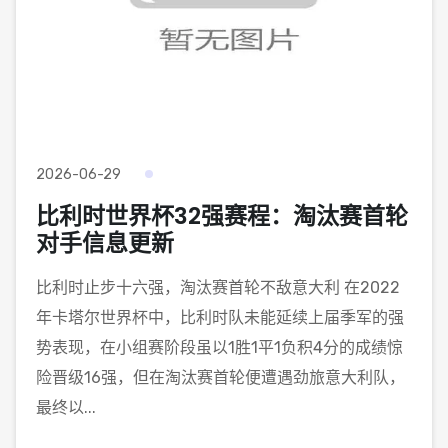
2026-06-29
比利时世界杯32强赛程：淘汰赛首轮
对手信息更新
比利时止步十六强，淘汰赛首轮不敌意大利 在2022
年卡塔尔世界杯中，比利时队未能延续上届季军的强
势表现，在小组赛阶段虽以1胜1平1负积4分的成绩惊
险晋级16强，但在淘汰赛首轮便遭遇劲旅意大利队，
最终以...