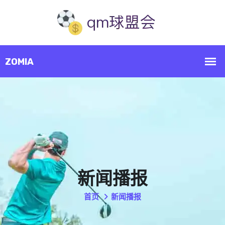
新闻播报
首页
新闻播报