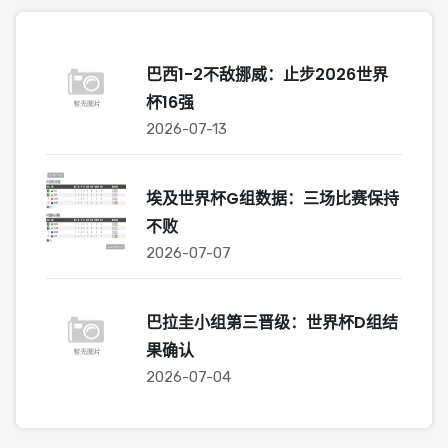
巴西1-2不敌挪威：止步2026世界
杯16强
2026-07-13
埃及世界杯G组数据：三场比赛保持
不败
2026-07-07
巴拉圭小组第三晋级：世界杯D组结
果确认
2026-07-04