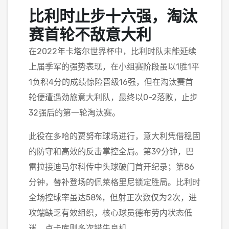
比利时止步十六强，淘汰
赛首轮不敌意大利
在2022年卡塔尔世界杯中，比利时队未能延续
上届季军的强势表现，在小组赛阶段虽以1胜1平
1负积4分的成绩惊险晋级16强，但在淘汰赛首
轮便遭遇劲旅意大利队，最终以0-2落败，止步
32强后的第一轮淘汰赛。
此役在多哈的贾努布球场进行，意大利凭借稳固
的防守和高效的反击掌控全局。第39分钟，巴
雷拉接迪马尔科传中头球破门首开纪录；第86
分钟，替补登场的佩莱格里尼锁定胜局。比利时
全场控球率虽达58%，但射正次数仅为2次，进
攻端缺乏有效组织，核心球员德布劳内状态低
迷，卢卡库则多次错失良机。