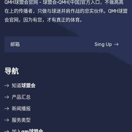
QMH球盟会官网 - 球盟会·QMH(中国)官方入口，不做高高
在上的传播者，只做与球迷并肩作战的忠实伙伴。QMH球盟
会官网，因为有您，才有真正的体育。
Sing Up
导航
知道
球盟会
产品汇总
新闻播报
服务类型
加入
qm球盟会