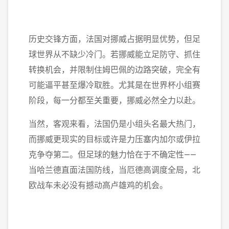
历史交锋方面，法国对挪威占据明显优势，但足
球世界从不缺少冷门。若挪威能立足防守、抓住
转换机会，并限制住姆巴佩的边路突破，完全有
可能逼平甚至爆冷取胜。尤其是在世界杯小组赛
阶段，每一分都至关重要，挪威必然全力以赴。
当然，客观来看，法国仍是小组头名最大热门，
而挪威更现实的目标或许是力压塞内加尔或伊拉
克争夺第二。但足球的魅力恰在于不确定性——
当哈兰德直面法国防线，当厄德高调度全局，北
欧战车未必没有撼动高卢雄鸡的机会。