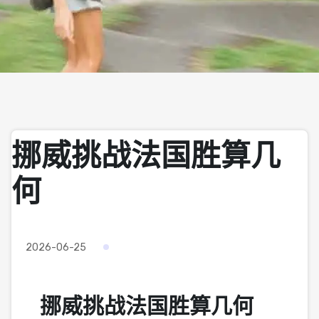
挪威挑战法国胜算几
何
2026-06-25
挪威挑战法国胜算几何