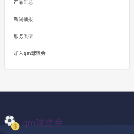
产品汇总
新闻播报
服务类型
加入
qm球盟会