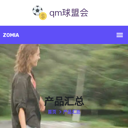
产品汇总
首页
产品汇总