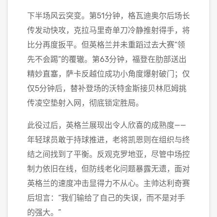
下半场风云突变。第51分钟，格瓦迪奥尔后场长
传发动快攻，克拉马里奇单刀冷静推射得手，将
比分再度扳平。但英格兰并未重蹈过去大赛“领
先不会踢”的覆辙。第63分钟，福登在肋部送出
精妙直塞，萨卡反越位成功小角度爆射破门；仅
仅5分钟后，替补登场的沃特金斯接贝林厄姆挑
传凌空垫射入网，彻底锁定胜局。
此役过后，英格兰展现出令人欣喜的成熟度——
年轻球员敢于持球推进，老将凯恩则在组织与终
结之间找到了平衡。反观克罗地亚，尽管中场控
制力依旧在线，但防线老化问题暴露无遗，面对
英格兰的速度冲击显得力不从心。主帅达利奇赛
后坦言：“我们输给了自己的失误，而不是对手
的强大。”