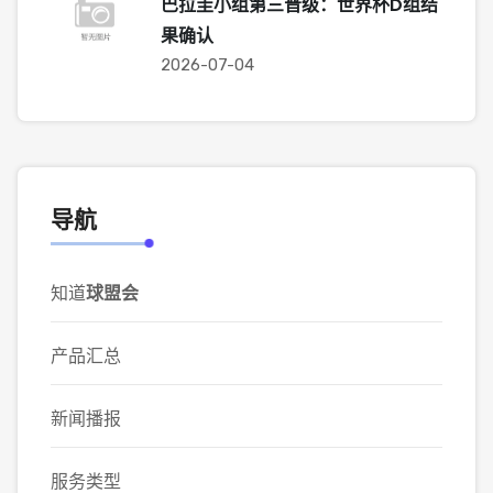
巴拉圭小组第三晋级：世界杯D组结
果确认
2026-07-04
导航
知道
球盟会
产品汇总
新闻播报
服务类型