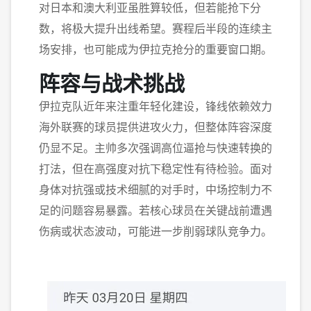
对日本和澳大利亚虽胜算较低，但若能抢下分
数，将极大提升出线希望。赛程后半段的连续主
场安排，也可能成为伊拉克抢分的重要窗口期。
阵容与战术挑战
伊拉克队近年来注重年轻化建设，锋线依赖效力
海外联赛的球员提供进攻火力，但整体阵容深度
仍显不足。主帅多次强调高位逼抢与快速转换的
打法，但在高强度对抗下稳定性有待检验。面对
身体对抗强或技术细腻的对手时，中场控制力不
足的问题容易暴露。若核心球员在关键战前遭遇
伤病或状态波动，可能进一步削弱球队竞争力。