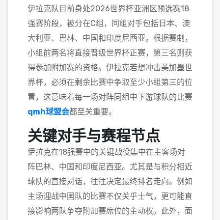
伊拉克队目前身处2026世界杯亚洲区预选赛18
强赛阶段，被分在C组，同组对手包括日本、澳
大利亚、巴林、中国和印度尼西亚。根据赛制，
小组前两名将直接晋级世界杯正赛，第三名则获
得参加附加赛的资格。伊拉克若想冲击美加墨世
界杯，必须在剩余比赛中争取至少小组第三的位
置，这意味着每一场对阵同组中下游球队的比赛
qmh球盟会
都至关重要。
关键对手与赛程节点
伊拉克在18强赛中的关键战役集中在主客场对
阵巴林、中国和印度尼西亚。尤其是与积分相近
球队的直接对话，往往决定最终排名走向。例如
主场迎战中国队的比赛不仅关乎士气，更可能直
接影响两队争夺附加赛席位的主动权。此外，面