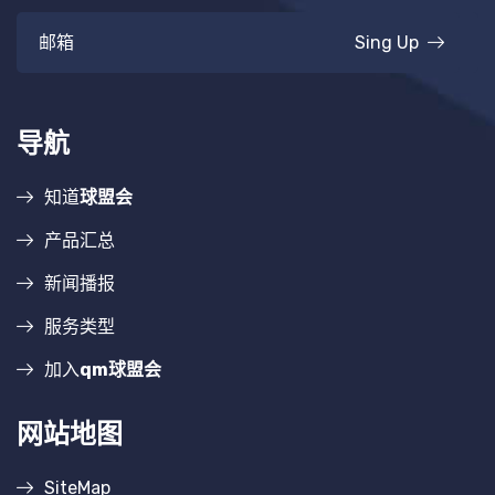
Sing Up
导航
知道
球盟会
产品汇总
新闻播报
服务类型
加入
qm球盟会
网站地图
SiteMap