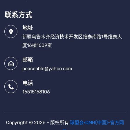
联系方式
地址
新疆乌鲁木齐经济技术开发区维泰南路1号维泰大
厦16楼1609室
邮箱
peaceable@yahoo.com
电话
16515158106
Copyright © 2026 - 版权所有
球盟会·QMH(中国)-官方网