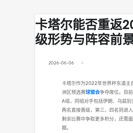
卡塔尔能否重返2
级形势与阵容前
2026-06-06
卡塔尔作为2022年世界杯东道主
洲区预选赛
球盟会
争夺席位。目前
A组，同组对手包括伊朗、乌兹别
两名直接晋级，第三、四名则进入
剩余比赛中争取更多积分，还需面
题。