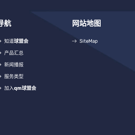
导航
网站地图
知道
球盟会
SiteMap
产品汇总
新闻播报
服务类型
加入
qm球盟会