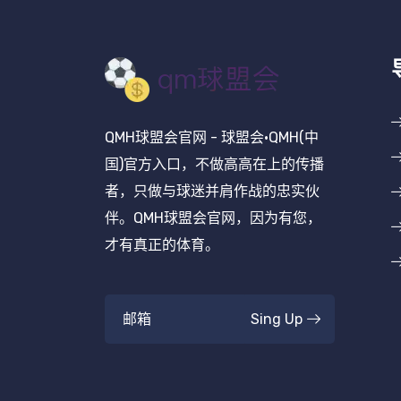
QMH球盟会官网 - 球盟会·QMH(中
国)官方入口，不做高高在上的传播
者，只做与球迷并肩作战的忠实伙
伴。QMH球盟会官网，因为有您，
才有真正的体育。
Sing Up