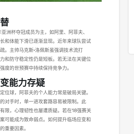
替
9年亚洲杯夺冠成员为主，如阿里、阿菲夫、
长和体能下滑已逐渐显现。近年来球队尝试
疏。主帅马克斯·洛佩斯虽强调技术流打
力和防守稳定性仍是短板。若无法在关键位
强度的世预赛中持续保持竞争力。
变能力存疑
定位球，阿菲夫的个人能力常是破局关键。
的对手时，单一进攻套路容易被限制。此
有限，心理韧性也屡遭质疑。若在18强赛关
案可能成为致命弱点。如何提升临场应变和
的重要因素。