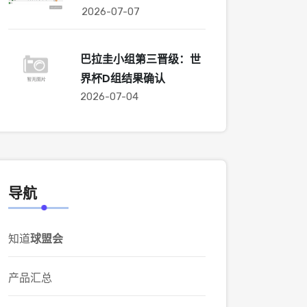
2026-07-07
巴拉圭小组第三晋级：世
界杯D组结果确认
2026-07-04
导航
知道
球盟会
产品汇总