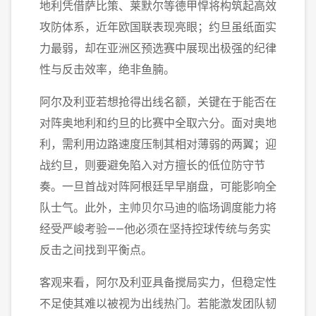
地利凭借萨比策、莱默尔等德甲悍将构筑起高效
攻防体系，近年欧国联表现亮眼；约旦虽纸面实
力最弱，却在亚洲区预选赛中展现出极强的纪律
性与反击效率，绝非鱼腩。
阿尔及利亚若想抢得出线名额，关键在于能否在
对阵奥地利和约旦的比赛中全取六分。面对奥地
利，需利用边路速度压制其相对薄弱的两翼；迎
战约旦，则要避免陷入对方擅长的低位防守节
奏。一旦首战对阵阿根廷早早崩盘，可能影响全
队士气。此外，主帅贝尔马迪的临场调度能力将
经受严峻考验——他必须在坚持控球传统与务实
反击之间找到平衡点。
客观来看，阿尔及利亚具备搅局实力，但稳定性
不足使其难以被视为出线热门。若能激发团队韧