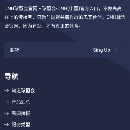
QMH球盟会官网 - 球盟会·QMH(中国)官方入口，不做高高
在上的传播者，只做与球迷并肩作战的忠实伙伴。QMH球盟
会官网，因为有您，才有真正的体育。
Sing Up
导航
知道
球盟会
产品汇总
新闻播报
服务类型