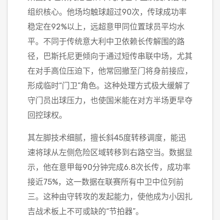
组织核心。他场均触球超过90次，传球成功率
稳定在92%以上，远超意甲同位置球员平均水
平。不同于传统意大利中卫依赖长传解围的路
径，巴斯托尼更倾向于通过短传串联中场，尤其
在对手高位压迫下，他常回撤至门将身前接应，
形成临时“门卫”角色。这种处理方式极大缓解了
守门员出球压力，也使国米能在对方半场更早夺
回控球权。
其左脚技术细腻，擅长斜45度转移调度，能迅
速将球从左侧危险区域转移到右路空当。数据显
示，他在意甲每90分钟完成6.8次长传，成功率
接近75%，这一数据在联赛所有中卫中位列前
三。这种由守转攻的发起能力，使他成为小因扎
吉战术板上不可或缺的“节拍器”。