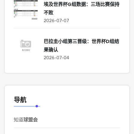
埃及世界杯G组数据：三场比赛保持
不败
2026-07-07
巴拉圭小组第三晋级：世界杯D组结
果确认
2026-07-04
导航
知道
球盟会