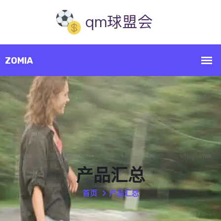
产品汇总
首页
产品汇总