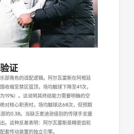
验证
乐部角色的适配逻辑。阿尔瓦雷斯在阿根廷
围收缩至禁区弧顶，场均触球下降至41次，
部为19%）。这说明其终结能力需要明确的空
绝对核心职责时，场均触球达68次，但预期
乐部的0.38。当缺乏麦迪逊级别的传球手支援
出。这种反差表明：阿尔瓦雷斯是精密齿轮
配套传动装置的独立引擎。