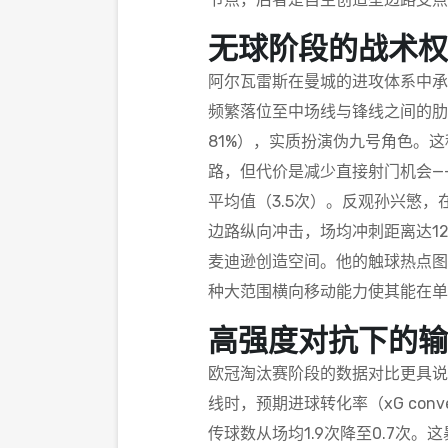
无球阶段的战术权
阿尔瓦雷斯在曼城的进攻体系中承
频繁落位至中场线与锋线之间的肋
81%），实质扮演伪九号角色。
路，但代价是减少直接射门机会——
平均值（3.5次）。反观孙兴慜
边路纵向冲击，场均冲刺距离达1
麦迪逊创造空间。他的触球热点图
种大范围横向移动能力使其能在单
高强度对抗下的输
欧冠淘汰赛阶段的数据对比更具说
线时，预期进球转化率（xG conv
传球数从场均1.9次降至0.7次