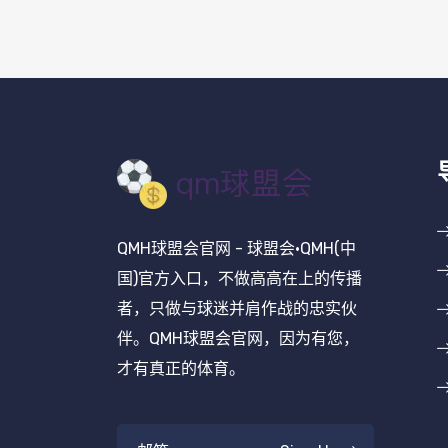
QMH球盟会官网 - 球盟会·QMH(中
国)官方入口，不做高高在上的传播
者，只做与球迷并肩作战的忠实伙
伴。QMH球盟会官网，因为有您，
才有真正的体育。