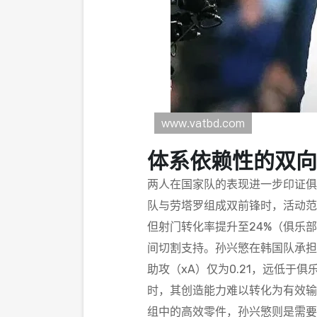
体系依赖性的双向
两人在国家队的表现进一步印证俱
队与劳塔罗组成双前锋时，活动范
但射门转化率提升至24%（俱乐
间切割支持。孙兴慜在韩国队承担
助攻（xA）仅为0.21，远低于俱
时，其创造能力难以转化为有效输
组中的高效零件，孙兴慜则是需要