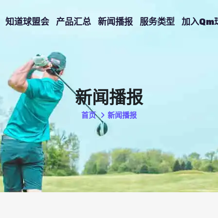
知道
球盟会
产品汇总
新闻播报
服务类型
加入
Qm
新闻播报
首页
新闻播报