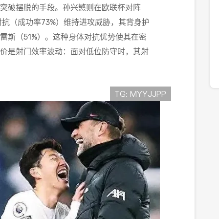
突破摆脱的手段。孙兴慜则在欧联杯对阵
对抗（成功率73%）维持进攻威胁，其背身护
雷斯（51%）。这种身体对抗优势使其在密
价是射门效率波动：面对低位防守时，其射