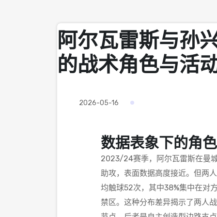
阿尔瓦雷斯与孙
的战术角色与活
2026-05-16
数据表象下的角色
2023/24赛季，阿尔瓦雷斯在曼
助攻，表面数据高度接近。但两人
均触球52次，其中38%集中在对
禁区。这种分布差异揭示了两人战
节点，后者是自主创造型边路支点