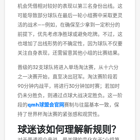
机会凭借相对较好的表现以第三名身份出线。这
可能导致部分球队在最后一轮小组赛中采取更灵
活的战术——例如，在确保至少拿到一定积分的
前提下，优先考虑净胜球或避免吃牌。不过，这
也增加了出线形势的不确定性，因为球队不仅要
关注自身表现，还需留意其他小组的比赛结果。
晋级的32支球队将进入单场淘汰赛，从十六分
之一决赛开始，直至决出冠军。淘汰赛阶段若
90分钟内战平，将进行30分钟加时赛；若加时
仍未分胜负，则通过点球大战决定胜负。这一阶
段的
qmh球盟会官网
赛制与往届基本一致，保
持了世界杯淘汰赛的紧张感和观赏性。
球迷该如何理解新规则？
对于普通观众来说，最关键的变化在于“小组第