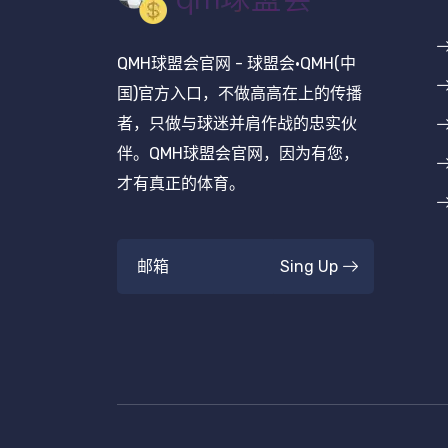
QMH球盟会官网 - 球盟会·QMH(中
国)官方入口，不做高高在上的传播
者，只做与球迷并肩作战的忠实伙
伴。QMH球盟会官网，因为有您，
才有真正的体育。
Sing Up