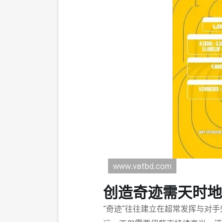
创造奇迹需天时地
“奇迹”往往建立在超常发挥与对