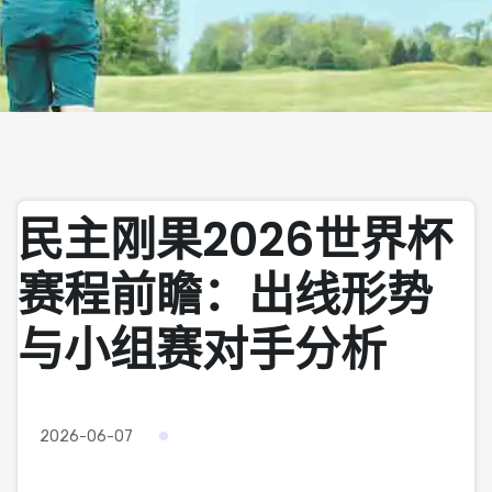
民主刚果2026世界杯
赛程前瞻：出线形势
与小组赛对手分析
2026-06-07