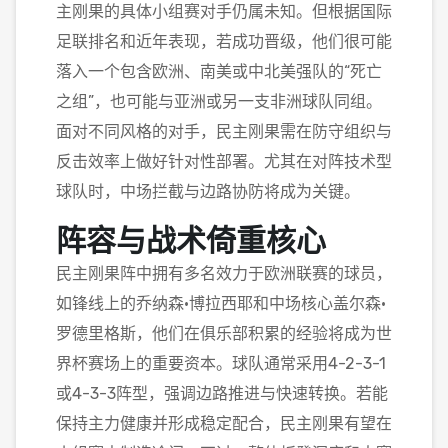
主刚果的具体小组赛对手仍属未知。但根据国际
足联排名和近年表现，若成功晋级，他们很可能
落入一个包含欧洲、南美或中北美强队的“死亡
之组”，也可能与亚洲或另一支非洲球队同组。
面对不同风格的对手，民主刚果需在防守组织与
反击效率上做好针对性部署。尤其在对阵技术型
球队时，中场拦截与边路协防将成为关键。
阵容与战术倚重核心
民主刚果阵中拥有多名效力于欧洲联赛的球员，
如锋线上的乔纳森·博拉西耶和中场核心盖尔森·
罗德里格斯，他们在俱乐部积累的经验将成为世
界杯赛场上的重要资本。球队通常采用4-2-3-1
或4-3-3阵型，强调边路推进与快速转换。若能
保持主力健康并形成稳定配合，民主刚果有望在