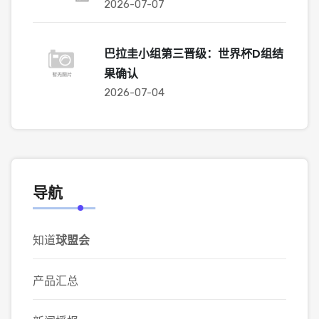
2026-07-07
巴拉圭小组第三晋级：世界杯D组结
果确认
2026-07-04
导航
知道
球盟会
产品汇总