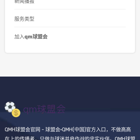
新闻播报
服务类型
加入
qm球盟会
QMH球盟会官网 - 球盟会·QMH(中国)官方入口，不做高高
在上的传播者，只做与球迷并肩作战的忠实伙伴。QMH球盟