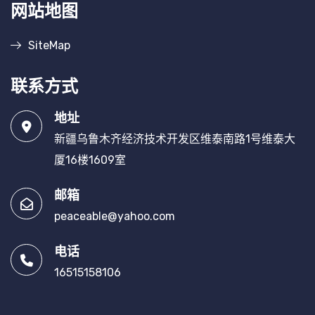
网站地图
SiteMap
联系方式
地址
新疆乌鲁木齐经济技术开发区维泰南路1号维泰大
厦16楼1609室
邮箱
peaceable@yahoo.com
电话
16515158106