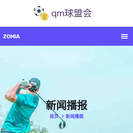
新闻播报
首页
新闻播报