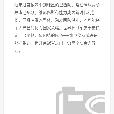
近年过度依赖个别球星的巴西队，常在淘汰赛阶
段遭遇瓶颈。维尼修斯有能力成为新时代的旗
帜，但唯有融入整体、激发团队潜能，才可能将
个人光芒转化为国家荣耀。世界杯冠军属于最稳
定、最坚韧、最团结的队伍——维尼修斯或许是
那把钥匙，但开启冠军之门，仍需全队合力转
动。