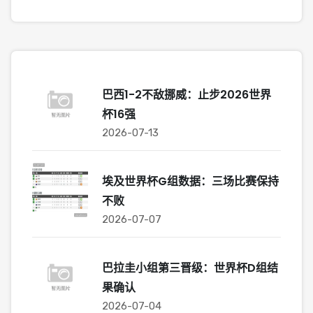
巴西1-2不敌挪威：止步2026世界
杯16强
2026-07-13
埃及世界杯G组数据：三场比赛保持
不败
2026-07-07
巴拉圭小组第三晋级：世界杯D组结
果确认
2026-07-04