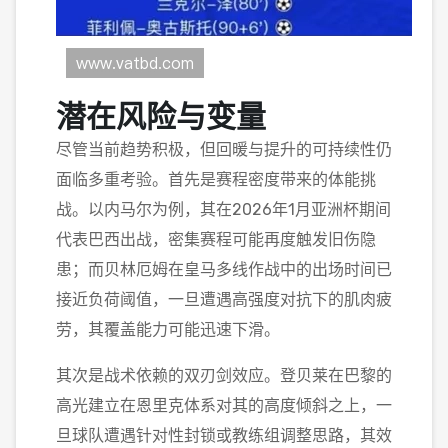
潜在风险与变量
尽管当前趋势积极，但回暖与提升的可持续性仍
面临多重考验。首先是赛程密度带来的体能挑
战。以内马尔为例，其在2026年1月亚洲杯期间
代表巴西出战，密集赛程可能再度触发旧伤隐
患；而贝林厄姆在皇马多线作战中的出场时间已
接近负荷阈值，一旦遭遇高强度对抗下的肌肉疲
劳，其覆盖能力可能迅速下滑。
其次是战术依赖的双刃剑效应。登贝莱在巴黎的
高光建立在恩里克体系对其的高度倾斜之上，一
旦球队遭遇针对性封锁或教练组调整思路，其效