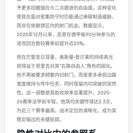
予更多回撤接应与二点跟进的自由度。这种变化
使其在面对密集防守时仍能通过串联制造威胁，
而非仅依赖禁区内的射门机会。数据显示，
2025年12月以来，凯恩在德甲每90分钟参与的
进攻回合数较赛季初提升近20%。
而在巴黎圣日耳曼，奥斯曼·登贝莱的持续高光
则得益于恩里克对其“右路自由人”角色的固化。
他不再被要求频繁内切射门，而是更多承担边路
宽度维持与传中任务，同时保留内切突破的突然
性。这一调整使其助攻效率显著提升，2025-
26赛季法甲前半程，他场均关键传球达2.3次，
为近三个赛季最高。战术定位的清晰化，成为其
稳定输出的关键前提。