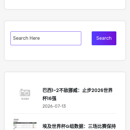
巴西1-2不敌挪威：止步2026世界
杯16强
2026-07-13
埃及世界杯G组数据：三场比赛保持