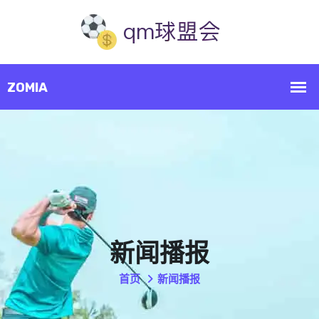
新闻播报
首页
新闻播报