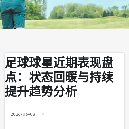
足球球星近期表现盘
点：状态回暖与持续
提升趋势分析
2026-03-08